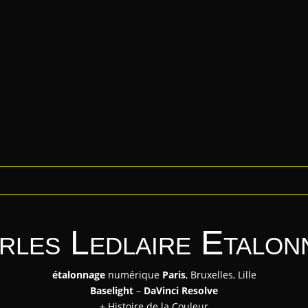
rles Ledlaire Etalon
étalonnage
numérique
Paris
, Bruxelles, Lille
Baselight
–
DaVinci Resolve
+ Histoire de la Couleur