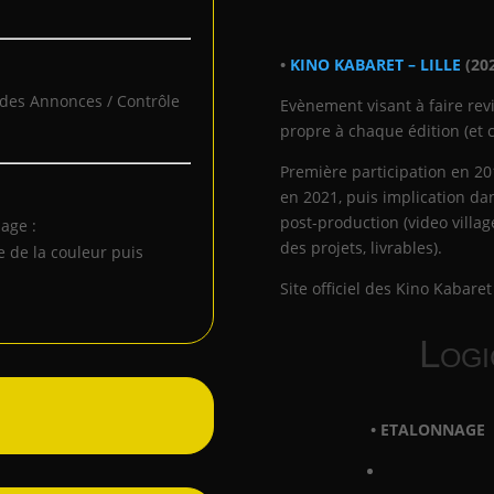
•
KINO KABARET – LILLE
(20
des Annonces / Contrôle
Evènement visant à faire re
propre à chaque édition (et c
Première participation en 2
en 2021, puis implication da
post-production (video vill
age :
des projets, livrables).
e de la couleur puis
Site officiel des Kino Kabaret
Logi
• ETALONNAGE