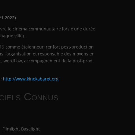
21-2022)
vivre le cinéma communautaire lors d’une durée
haque ville).
019 comme étalonneur, renfort post-production
ns l’organisation et responsable des moyens en
age, wordflow, accompagnement de la post-prod
 :
http://www.kinokabaret.org
ciels Connus
Filmlight Baselight