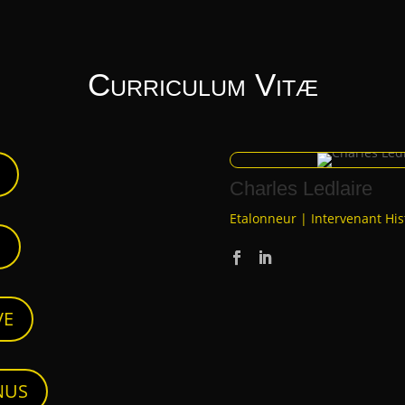
Curriculum Vitæ
Charles Ledlaire
Etalonneur | Intervenant His
S
VE
NUS