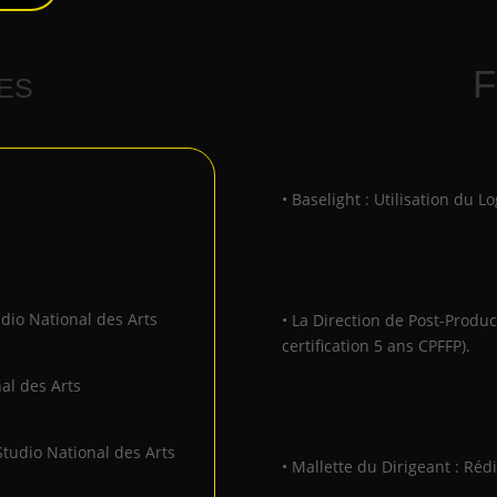
es
F
• Baselight : Utilisation du L
udio National des Arts
• La Direction de Post-Produ
certification 5 ans CPFFP).
al des Arts
Studio National des Arts
• Mallette du Dirigeant : Réd