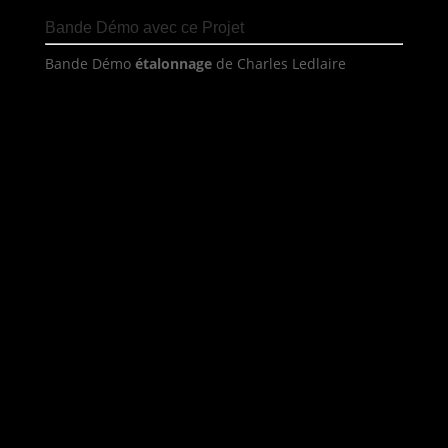
Bande Démo avec ce Projet
Bande Démo
étalonnage
de Charles Ledlaire