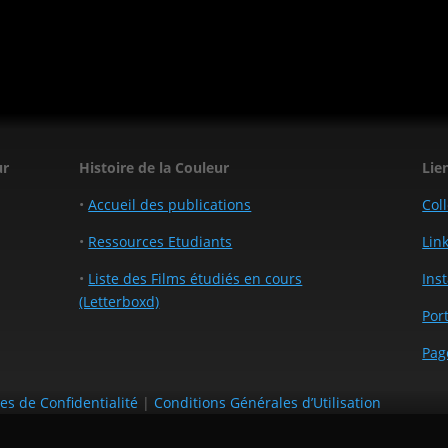
ur
Histoire de la Couleur
Lie
•
Accueil des publications
Col
•
Ressources Etudiants
Lin
•
Liste des Films étudiés en cours
Ins
(Letterboxd)
Por
Pag
ues de Confidentialité
|
Conditions Générales d’Utilisation