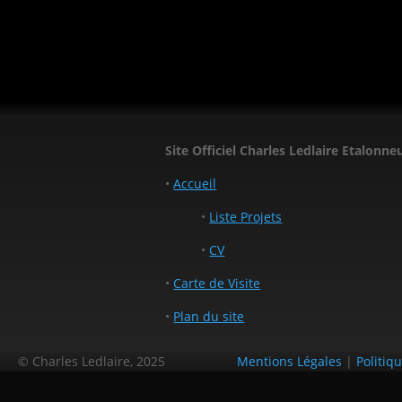
Site Officiel Charles Ledlaire Etalonne
•
Accueil
•
Liste Projets
•
CV
•
Carte de Visite
•
Plan du site
© Charles Ledlaire, 2025
Mentions Légales
|
Politiq