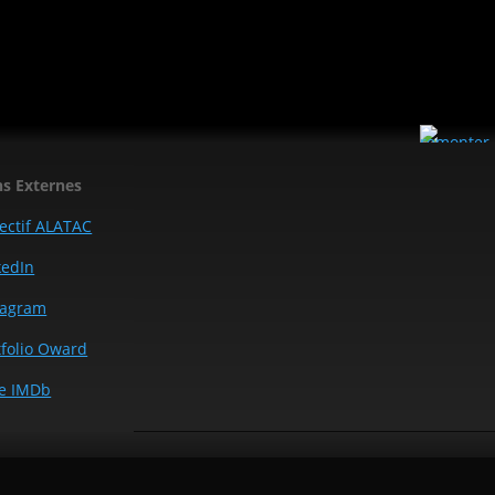
ns Externes
lectif ALATAC
kedIn
tagram
tfolio Oward
e IMDb