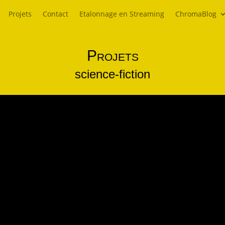
Projets
Contact
Etalonnage en Streaming
ChromaBlog
Projets
science-fiction
e site du Fresnoy :
251/ réalisé dans le cadre de Panorama 27 *certaines
 Steadycam Génération IA Montage Image...